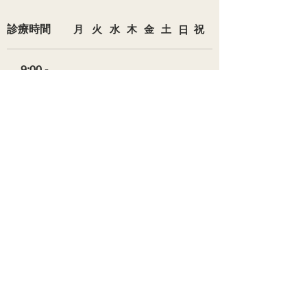
診療時間
​月
火
水
木
金
土
​日
​祝
9:00 -
​●
●
​●
●
●
●
/
/
12:00
15:00 -
​●
●
/
●
●
●
/
/
18:00
＊病院の前に専用駐車場（4台）あり
駐車場が混んでいる際には周辺コイ
ンパーキングをご案内いたします。隣
接施設の駐車場はご利用にならないよ
うお願いいたします。