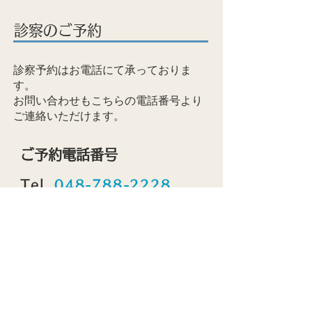
診察のご予約
​診察予約はお電話にて承っておりま
す。
​お問い合わせもこちらの電話番号より
ご連絡いただけます。
​ご予約電話番号
Tel.
048-788-2228
診療時間
​日
​月
火
水
木
金
土
​祝
9:00 -
​●
●
​●
●
●
●
/
/
12:00